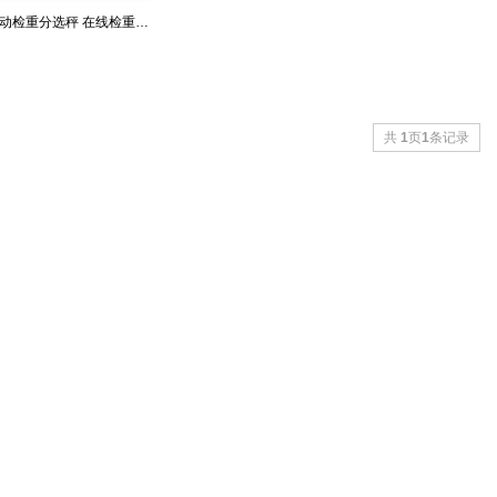
食品检重秤 自动检重分选秤 在线检重剔除秤 高
共
1
页
1
条记录