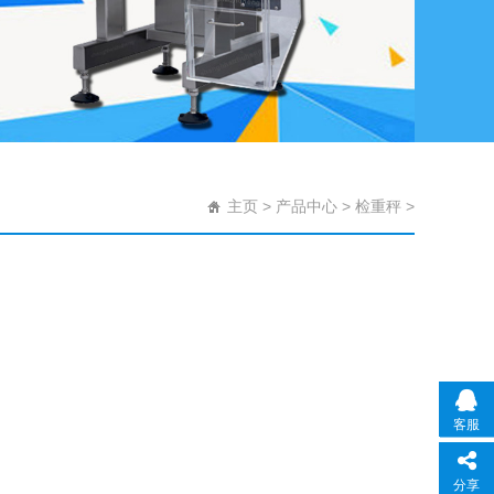
主页
>
产品中心
>
检重秤
>
客服
分享